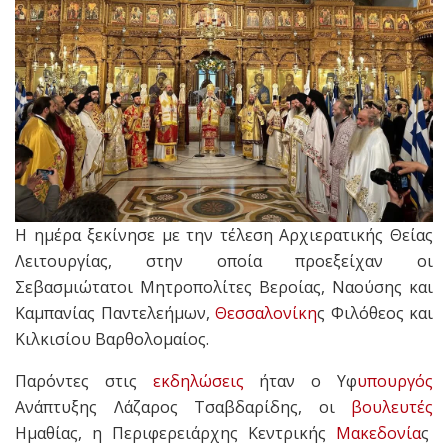
Η ημέρα ξεκίνησε με την τέλεση Αρχιερατικής Θείας
Λειτουργίας, στην οποία προεξείχαν οι
Σεβασμιώτατοι Μητροπολίτες Βεροίας, Ναούσης και
Καμπανίας Παντελεήμων,
Θεσσαλονίκη
ς Φιλόθεος και
Κιλκισίου Βαρθολομαίος.
Παρόντες στις
εκδηλώσεις
ήταν ο Υφ
υπουργός
Ανάπτυξης Λάζαρος Τσαβδαρίδης, οι
βουλευτές
Ημαθίας, η Περιφερειάρχης Κεντρικής
Μακεδονία
ς