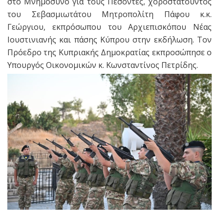
στο Μνημόσυνο για τους Πεσόντες, χοροστατούντος
του Σεβασμιωτάτου Μητροπολίτη Πάφου κ.κ.
Γεώργιου, εκπρόσωπου του Αρχιεπισκόπου Νέας
Ιουστινιανής και πάσης Κύπρου στην εκδήλωση. Τον
Πρόεδρο της Κυπριακής Δημοκρατίας εκπροσώπησε ο
Υπουργός Οικονομικών κ. Κωνσταντίνος Πετρίδης.