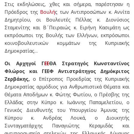
Στις εκδηλώσεις, χθες και σήμερα, παρέστησαν η
Πρόεδρος της
Βουλή
ς των Αντιπροσώπων κ. Αννίτα
Δημητρίου, οι Βουλευτές Πέλλας κ. Διονύσιος
Σταμενίτης και Β΄ Πειραιώς κ. Ειρήνη Κασιμάτη ως
εκπρόσωποι της Βουλής των Ελλήνων, εκπρόσωποι
κοινοβουλευτικών κομμάτων της Κυπριακής
Δημοκρατίας…
Οι Αρχηγοί Γ
ΕΕ
ΘΑ Στρατηγός Κωνσταντίνος
Φλώρος και ΓΕΕΦ Αντιστράτηγος Δημόκριτος
Ζερβάκης,
ο Επίτροπος Προεδρίας της Κυπριακής
Δημοκρατίας αρμόδιος για Ανθρωπιστικά Θέματα και
Θέματα Αποδήμων κ. Φώτης Φωτίου, ο Πρέσβης της
Ελλάδας στην Κύπρο κ. Ιωάννης Παπαμελετίου, ο
Γενικός Διευθυντής του Υπουργείου Άμυνας της
Κύπρου κ. Ανδρέας Λουκά, ο Διοικητής
Συνταγματάρχης Παναγιώτης Κεραμιδάς και
αντιπροσωπεία στελεχών της Ελληνικής Δύναμης