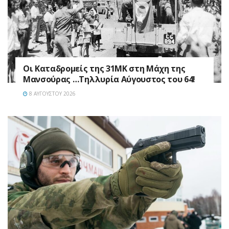
Οι Καταδρομείς της 31ΜΚ στη Mάχη της
Μανσούρας …Τηλλυρία Αύγουστος του 64!
8 ΑΥΓΟΎΣΤΟΥ 2026