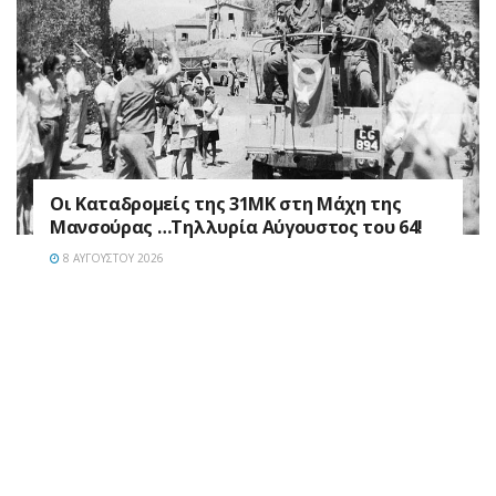
Οι Καταδρομείς της 31ΜΚ στη Mάχη της
Μανσούρας …Τηλλυρία Αύγουστος του 64!
8 ΑΥΓΟΎΣΤΟΥ 2026