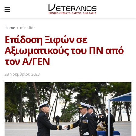
Home
minislide
Επίδοση Ξιφών σε
Αξιωματικούς του ΠΝ από
τον Α/ΓΕΝ
28 Νοεμβρίου 2023