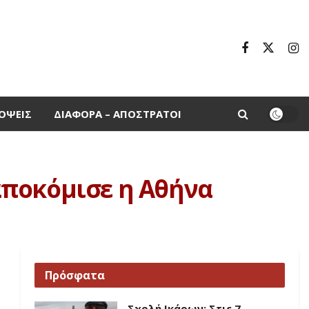
ΌΨΕΙΣ
ΔΙΆΦΟΡΑ – ΑΠΌΣΤΡΑΤΟΙ
αποκόμισε η Αθήνα
Πρόσφατα
Σχολή Ικάρων: Στις 7