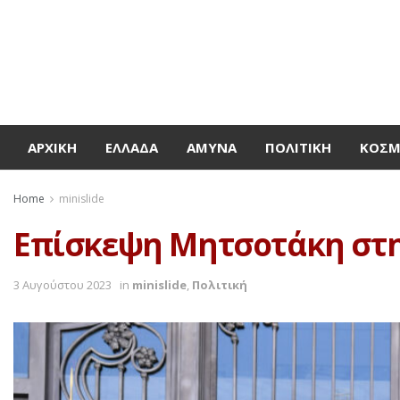
ΑΡΧΙΚΉ
ΕΛΛΆΔΑ
ΆΜΥΝΑ
ΠΟΛΙΤΙΚΉ
ΚΌΣ
Home
minislide
Επίσκεψη Μητσοτάκη στη
3 Αυγούστου 2023
in
minislide
,
Πολιτική