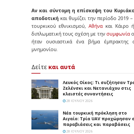
Aν και σύντομη η επίσκεψη του Κυριάκ
αποδοτική
και θυμίζει την περίοδο 2019 –
τουρκικού εθνικισμού,
Αθήνα
και Κάιρο ή
διπλωματική τους σχέση με την
συμφωνία
ο
ήταν ουσιαστικά ένα βήμα έμπρακτης 
μνημονίου.
Δείτε
και αυτά
Λευκός Οίκος: Τι συζήτησαν Τρ
Ζελένσκι και Νετανιάχου στις
κλειστές συναντήσεις
28 ΙΟΥΛΊΟΥ 2026
Νέα τουρκική πρόκληση στο
Αιγαίο: Τρία UAV προχώρησαν 
παραβιάσεις και παραβάσεις
28 ΙΟΥΛΊΟΥ 2026