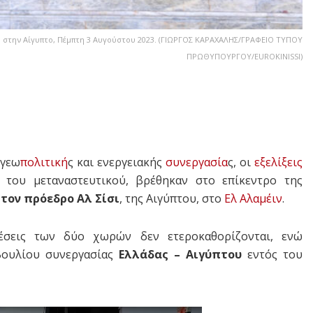
στην Αίγυπτο, Πέμπτη 3 Αυγούστου 2023. (ΓΙΩΡΓΟΣ ΚΑΡΑΧΑΛΗΣ/ΓΡΑΦΕΙΟ ΤΥΠΟΥ
ΠΡΩΘΥΠΟΥΡΓΟΥ/EUROKINISSI)
 γεω
πολιτική
ς και ενεργειακής
συνεργασία
ς, οι
εξελίξεις
 του μεταναστευτικού, βρέθηκαν στο επίκεντρο της
τον πρόεδρο Αλ Σίσι
, της Αιγύπτου, στο
Ελ Αλαμέιν
.
σεις των δύο χωρών δεν ετεροκαθορίζονται, ενώ
βουλίου συνεργασίας
Ελλάδας –
Αιγύπτου
εντός του