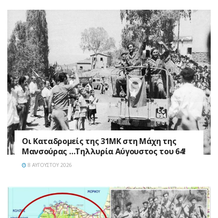
Οι Καταδρομείς της 31ΜΚ στη Mάχη της
Μανσούρας …Τηλλυρία Αύγουστος του 64!
8 ΑΥΓΟΎΣΤΟΥ 2026