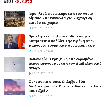
Δείτε
και αυτά
Ισραηλινά στρατεύματα στον νότιο
Λίβανο – Καταγγελία για νυχτερινή
είσοδο σε χωριό
8 ΑΥΓΟΎΣΤΟΥ 2026
Προκλητικές δηλώσεις Φιντάν για
Κυπριακό: Αποδίδει την ειρήνη στην
παρουσία τουρκικών στρατευμάτων
8 ΑΥΓΟΎΣΤΟΥ 2026
Βουλγαρία: Έκρηξη μη επανδρωμένου
αεροσκάφους κοντά στον Διαβαλκανικό
αγωγό
8 ΑΥΓΟΎΣΤΟΥ 2026
Ουκρανικά drones έπληξαν δύο
διυλιστήρια στη Ρωσία – Φωτιές σε Ίλσκι
και Σιζράν
8 ΑΥΓΟΎΣΤΟΥ 2026