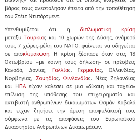
Βιέννης» και πρόσθεσε ότι οι όποιες ενέργειες σε
βάρος τους ανεστάλησαν έπειτα από την τοποθέτηση
του Στέιτ Ντιπάρτμεντ.
Υπενθυμίζεται ότι η
διπλωματική κρίση
μεταξύ
Τουρκία
ς και 10 χωρών της Δύσης, ανάμεσά
τους 7 χώρες-μέλη του ΝΑΤΟ, φαίνεται να οδηγείται
σε απο
κλιμάκωση
. Η κρίση ξέσπασε όταν στις 18
Οκτωβρίου –με κοινή τους δήλωση– οι πρέσβεις
Καναδά, Δανίας,
Γαλλία
ς, Γ
ερμανία
ς, Ολλανδίας,
Νορβηγίας,
Σουηδία
ς,
Φινλανδία
ς, Νέας Ζηλανδίας
και Η
ΠΑ
είχαν καλέσει σε μια «δίκαιη και ταχεία»
επίλυση της υπόθεσης του επιχειρηματία και
ακτιβιστή ανθρωπίνων δικαιωμάτων Οσμάν Καβαλά
και είχαν ζητήσει την άμεση αποφυλάκισή του,
σύμφωνα με τις αποφάσεις του Ευρωπαϊκού
Δικαστηρίου Ανθρωπίνων Δικαιωμάτων.