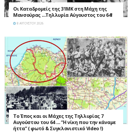
Οι Καταδρομείς της 31ΜΚ στη Mάχη της
Μανσούρας …Τηλλυρία Αύγουστος του 64!
8 ΑΥΓΟΎΣΤΟΥ 2026
Το Έπος και οι Μάχες της Τηλλυρίας 7
Αυγούστου του 64 … “Η νίκη που την κάναμε
ήττα” ( φωτό & Συγκλονιστικό Video !)