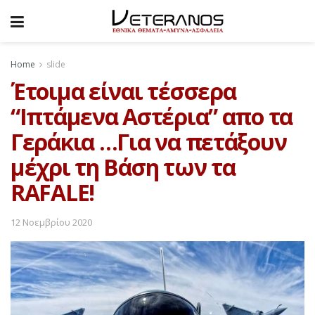
Home
slide
Έτοιμα είναι τέσσερα
“Ιπτάμενα Αστέρια” απο τα
Γεράκια …Για να πετάξουν
μέχρι τη Βάση των τα
RAFALE!
12 Νοεμβρίου 2020