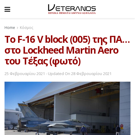
Home
Κόσμος
Το F-16 V block (005) της ΠΑ…
στο Lockheed Martin Aero
του Τέξας (φωτό)
25 Φεβρουαρίου 2021 - Updated On 28 Φεβρουαρίου 2021