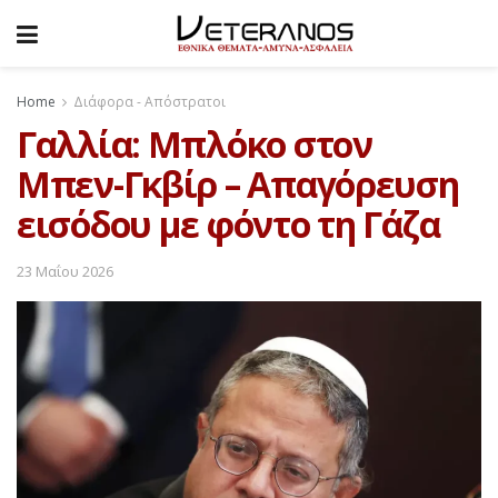
Home
Διάφορα - Απόστρατοι
Γαλλία: Μπλόκο στον
Μπεν-Γκβίρ – Απαγόρευση
εισόδου με φόντο τη Γάζα
23 Μαΐου 2026