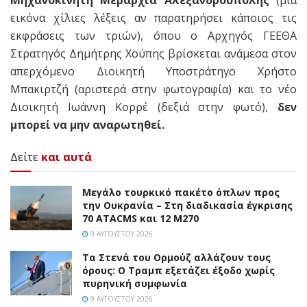
Μηχανοκίνητη Μεραρχία Αλεξανδρούπολης
(μια
εικόνα χίλιες λέξεις αν παρατηρήσει κάποιος τις
εκφράσεις των τριών), όπου ο Αρχηγός ΓΕΕΘΑ
Στρατηγός Δημήτρης Χούπης βρίσκεται ανάμεσα στον
απερχόμενο Διοικητή Υποστράτηγο Χρήστο
Μπακιρτζή (αριστερά στην φωτογραφία) και το νέο
Διοικητή Ιωάννη Κορρέ (δεξιά στην φωτό),
δεν
μπορεί να μην αναρωτηθεί.
Δείτε
και αυτά
Μεγάλο τουρκικό πακέτο όπλων προς
την Ουκρανία – Στη διαδικασία έγκρισης
70 ATACMS και 12 M270
9 ΑΥΓΟΎΣΤΟΥ 2026
Τα Στενά του Ορμούζ αλλάζουν τους
όρους: Ο Τραμπ εξετάζει έξοδο χωρίς
πυρηνική συμφωνία
9 ΑΥΓΟΎΣΤΟΥ 2026