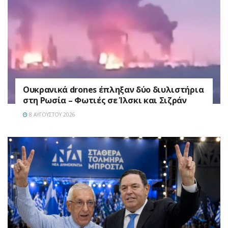
Ουκρανικά drones έπληξαν δύο διυλιστήρια
στη Ρωσία – Φωτιές σε Ίλσκι και Σιζράν
8 ΑΥΓΟΎΣΤΟΥ 2026