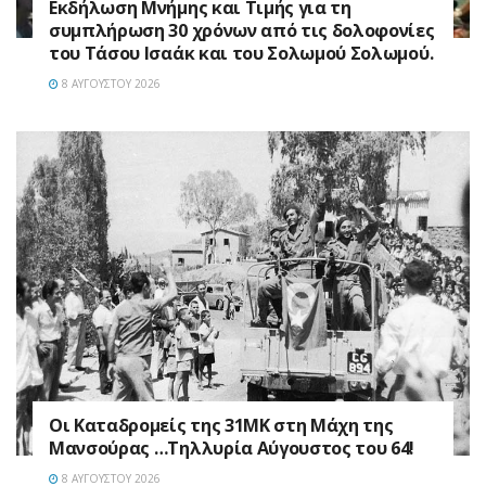
Εκδήλωση Μνήμης και Τιμής για τη
συμπλήρωση 30 χρόνων από τις δολοφονίες
του Τάσου Ισαάκ και του Σολωμού Σολωμού.
8 ΑΥΓΟΎΣΤΟΥ 2026
Οι Καταδρομείς της 31ΜΚ στη Mάχη της
Μανσούρας …Τηλλυρία Αύγουστος του 64!
8 ΑΥΓΟΎΣΤΟΥ 2026