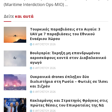
(Maritime Interdiction Ops-MIO) …
Δείτε
και αυτά
Τουρκικές παραβιάσεις στο Αιγαίο: 3
UAV με 7 παραβιάσεις του Εθνικού
Εναέριου Χώρου
8 ΑΥΓΟΎΣΤΟΥ 2026
Βουλγαρία: Έκρηξη μη επανδρωμένου
αεροσκάφους κοντά στον Διαβαλκανικό
αγωγό
8 ΑΥΓΟΎΣΤΟΥ 2026
Ουκρανικά drones έπληξαν δύο
διυλιστήρια στη Ρωσία – Φωτιές σε Ίλσκι
και Σιζράν
8 ΑΥΓΟΎΣΤΟΥ 2026
Κακλαμάνης και Στρατηγός Φράγκος στις
πρώτες θέσεις του Επικρατείας της ΝΔ
8 ΑΥΓΟΎΣΤΟΥ 2026