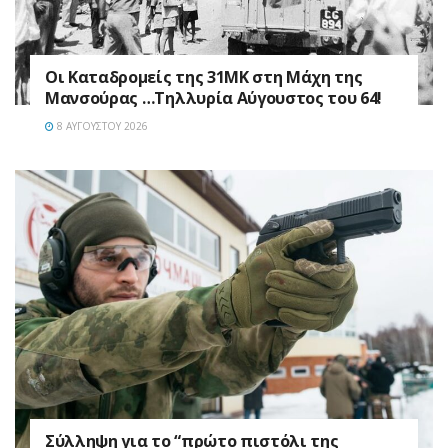
Οι Καταδρομείς της 31ΜΚ στη Mάχη της
Μανσούρας …Τηλλυρία Αύγουστος του 64!
8 ΑΥΓΟΎΣΤΟΥ 2026
Σύλληψη για το “πρώτο πιστόλι της