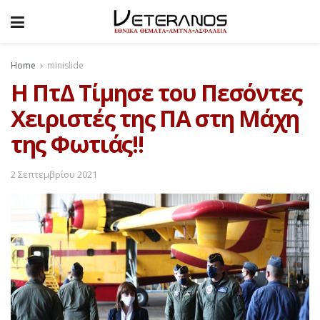
Home
minislide
H ΠτΔ Τίμησε του Πεσόντες
Χειριστές της ΠΑ στη Μάχη
της Φωτιάς!!
2 Σεπτεμβρίου 2021