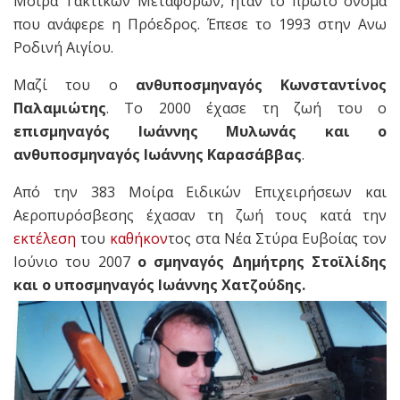
Μοίρα Τακτικών Μεταφορών, ήταν το πρώτο όνομα
που ανάφερε η Πρόεδρος. Έπεσε το 1993 στην Ανω
Ροδινή Αιγίου.
Μαζί του ο
ανθυποσμηναγός Κωνσταντίνος
Παλαμιώτης
. Το 2000 έχασε τη ζωή του ο
επισμηναγός Ιωάννης Μυλωνάς και ο
ανθυποσμηναγός Ιωάννης Καρασάββας
.
Από την 383 Μοίρα Ειδικών Επιχειρήσεων και
Αεροπυρόσβεσης έχασαν τη ζωή τους κατά την
εκτέλεση
του
καθήκον
τος στα Νέα Στύρα Ευβοίας τον
Ιούνιο του 2007
ο σμηναγός Δημήτρης Στοϊλίδης
και ο υποσμηναγός Ιωάννης Χατζούδης.