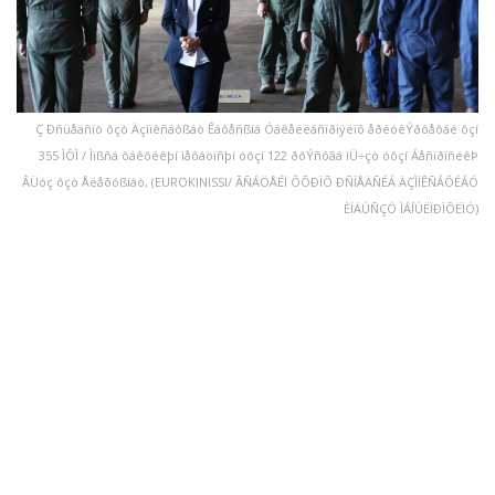
Ç Ðñüåäñïò ôçò Äçìïêñáôßáò Êáôåñßíá Óáêåëëáñïðïýëïõ åðéóêÝðôåôáé ôçí
355 ÌÔÌ / Ìïßñá ôáêôéêþí ìåôáöïñþí óôçí 122 ðôÝñõãá ìÜ÷çò óôçí ÁåñïðïñéêÞ
ÂÜóç ôçò Åëåõóßíáò, (EUROKINISSI/ ÃÑÁÖÅÉÏ ÔÕÐÏÕ ÐÑÏÅÄÑÉÁ ÄÇÌÏÊÑÁÔÉÁÓ
ÈÏÄÙÑÇÓ ÌÁÍÙËÏÐÏÕËÏÓ)