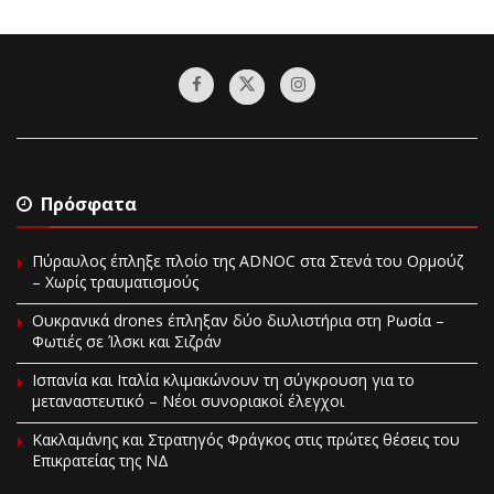
Πρόσφατα
Πύραυλος έπληξε πλοίο της ADNOC στα Στενά του Ορμούζ
– Χωρίς τραυματισμούς
Ουκρανικά drones έπληξαν δύο διυλιστήρια στη Ρωσία –
Φωτιές σε Ίλσκι και Σιζράν
Ισπανία και Ιταλία κλιμακώνουν τη σύγκρουση για το
μεταναστευτικό – Νέοι συνοριακοί έλεγχοι
Κακλαμάνης και Στρατηγός Φράγκος στις πρώτες θέσεις του
Επικρατείας της ΝΔ