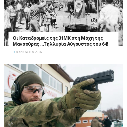
Οι Καταδρομείς της 31ΜΚ στη Mάχη της
Μανσούρας …Τηλλυρία Αύγουστος του 64!
8 ΑΥΓΟΎΣΤΟΥ 2026