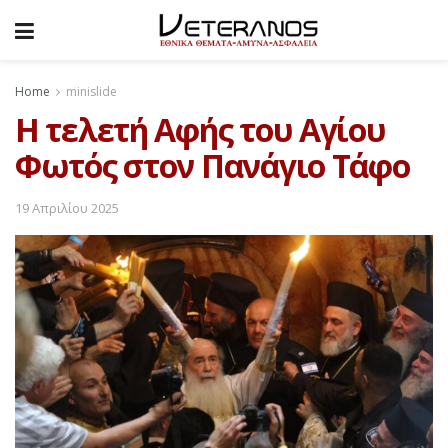
Home
minislide
H τελετή Αφής του Αγίου
Φωτός στον Πανάγιο Τάφο
19 Απριλίου 2025