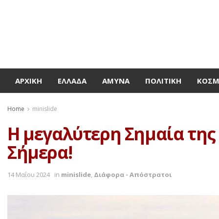
ΑΡΧΙΚΉ
ΕΛΛΆΔΑ
ΆΜΥΝΑ
ΠΟΛΙΤΙΚΉ
ΚΌΣ
Home
minislide
Η μεγαλύτερη Σημαία της
Σήμερα!
14 Μαΐου 2024
in
minislide
,
Διάφορα - Απόστρατοι