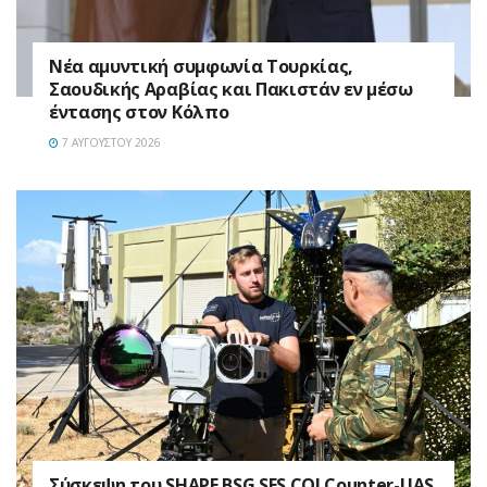
Νέα αμυντική συμφωνία Τουρκίας,
Σαουδικής Αραβίας και Πακιστάν εν μέσω
έντασης στον Κόλπο
7 ΑΥΓΟΎΣΤΟΥ 2026
Σύσκεψη του SHAPE BSG SES COI Counter-UAS