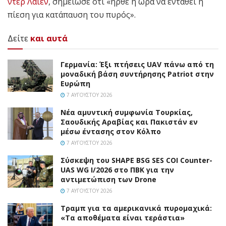
ντερ Λάιεν
, σημείωσε ότι «ήρθε η ώρα να ενταθεί η
πίεση για κατάπαυση του πυρός».
Δείτε
και αυτά
Γερμανία: Έξι πτήσεις UAV πάνω από τη
μοναδική βάση συντήρησης Patriot στην
Ευρώπη
7 ΑΥΓΟΎΣΤΟΥ 2026
Νέα αμυντική συμφωνία Τουρκίας,
Σαουδικής Αραβίας και Πακιστάν εν
μέσω έντασης στον Κόλπο
7 ΑΥΓΟΎΣΤΟΥ 2026
Σύσκεψη του SHAPE BSG SES COI Counter-
UAS WG I/2026 στο ΠΒΚ για την
αντιμετώπιση των Drone
7 ΑΥΓΟΎΣΤΟΥ 2026
Τραμπ για τα αμερικανικά πυρομαχικά:
«Τα αποθέματα είναι τεράστια»