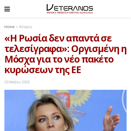
Home
Κόσμος
«Η Ρωσία δεν απαντά σε
τελεσίγραφα»: Οργισμένη η
Μόσχα για το νέο πακέτο
κυρώσεων της ΕΕ
20 Μαΐου 2025