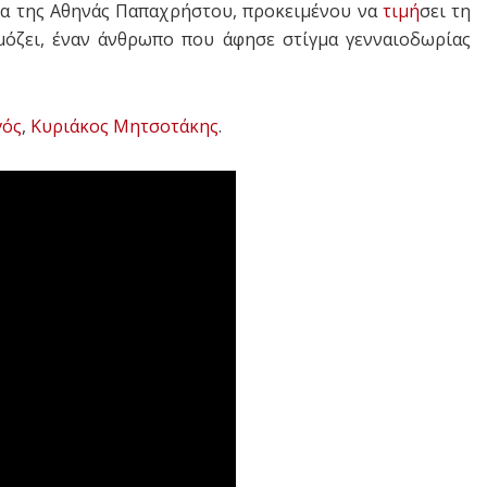
α της Αθηνάς Παπαχρήστου, προκειμένου να
τιμή
σει τη
μόζει, έναν άνθρωπο που άφησε στίγμα γενναιοδωρίας
γός
,
Κυριάκος Μητσοτάκης
.