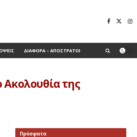
ΌΨΕΙΣ
ΔΙΆΦΟΡΑ – ΑΠΌΣΤΡΑΤΟΙ
ο Ακολουθία της
Πρόσφατα