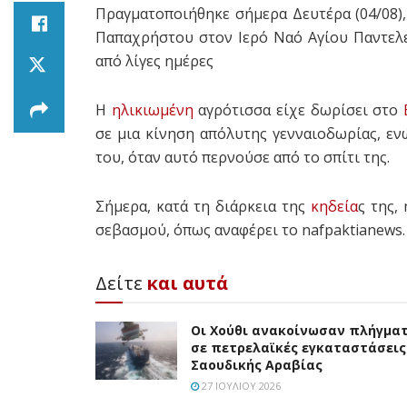
Πραγματοποιήθηκε σήμερα Δευτέρα (04/08),
Παπαχρήστου στον Ιερό Ναό Αγίου Παντελ
από λίγες ημέρες
Η
ηλικιωμένη
αγρότισσα είχε δωρίσει στο
σε μια κίνηση απόλυτης γενναιοδωρίας, ενώ
του, όταν αυτό περνούσε από το σπίτι της.
Σήμερα, κατά τη διάρκεια της
κηδεία
ς της,
σεβασμού, όπως αναφέρει το nafpaktianews.
Δείτε
και αυτά
Οι Χούθι ανακοίνωσαν πλήγμα
σε πετρελαϊκές εγκαταστάσεις
Σαουδικής Αραβίας
27 ΙΟΥΛΊΟΥ 2026