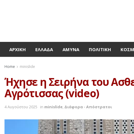
ΑΡΧΙΚΉ
ΕΛΛΆΔΑ
ΆΜΥΝΑ
ΠΟΛΙΤΙΚΉ
ΚΌΣ
Home
minislide
Ήχησε η Σειρήνα του Ασθ
Αγρότισσας (video)
4 Αυγούστου 2025
in
minislide
,
Διάφορα - Απόστρατοι