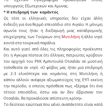
υπουργούς Εξωτερικών και Αμυνας.
* H επιδρομή των κομάντος
Ως τότε οι ελληνικές υπηρεσίες δεν είχαν άλλη
ένδειξη για ένα θερμό επεισόδιο στο Αιγαίο. H μόνιμη
αγωνία τους ήταν η διεξαγωγή μιας καταδρομικής
επιχείρησης των Τούρκων στη
Μυτιλήνη
ή άλλο νησί
κοντά στα τουρκικά παράλια.
Και αυτό γιατί από όλες τις πληροφορίες προέκυπτε
ότι η Αγκυρα πίστευε ότι έλληνες πατριώτες κρύβουν
τον αρχηγό του PKK Αμπντουλά Οτσαλάν σε μυστική
τοποθεσία σε νησί. «Ο φόβος μας ήταν μια επιδρομή
με 2-3 ελικόπτερα και κομάντος στη Μυτιλήνη ή
κάπου αλλού» ανέφερε αξιωματούχος της ΕΥΠ εκείνη
την περίοδο, ο οποίος πρόσθεσε πως «ξέραμε ότι ένα
τέτοιο επεισόδιο, έστω και αν δεν έβρισκαν τον
Οτσαλάν, θα προκαλούσε απίστευτη κρίση».
Το δεύτερο ερώτημα που μένει αναπάντητο είναι κατά