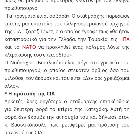
ώρες θα μιλήσει ο πρόεδρος Κλίντον με τον έλληνα
πρωθυπουργό.
Τα πράγματα είναι σοβαρά». Ο σταθμάρχης παρέδωσε
επίσης μια επιστολή του ελληνοαμερικανού αρχηγού
της CIA Τζορτζ Τένετ, ο ο οποίος έγραφε πως «θα ήταν
καταστροφικό για την Ελλάδα, την Τουρκία, τις Η
ΠΑ
και το
ΝΑΤΟ
να προκληθεί ένας πόλεμος λόγω της
κλιμάκωσης του επεισοδίου».
Ο Ναύαρχοε Βασιλικόπουλος πήγε στο γραφείο του
πρωθυπουργού, ο οποίος στεκόταν όρθιος όσο του
μιλούσε, τον άκουσε και του είπε: «Δεν σας χρειάζομαι
άλλο».
* H πρόταση της CIA
Αρκετές ώρες αργότερα ο σταθμάρχης επισκέφθηκε
για δεύτερη φορά το κτίριο της Κατεχάκη. Αυτή τη
φορά δεν έκρυβε την ανησυχία του και δήλωσε στον
κ. Βασιλικόπουλο πως μεταφέρει μια πρόταση του
αρχηγού της CIA.