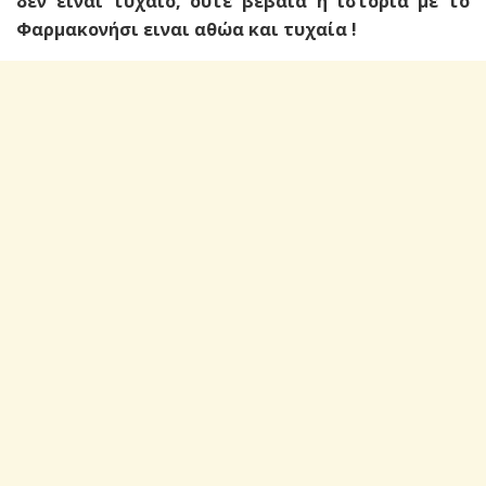
δεν ειναι τυχαίο, ούτε βέβαια η ιστορία με το
Φαρμακονήσι ειναι αθώα και τυχαία !