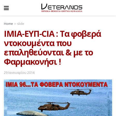
Home
slide
ΙΜΙΑ-ΕΥΠ-CIA : Tα φοβερά
ντοκουμέντα που
επαληθεύονται & με το
Φαρμακονήσι !
29 Ιανουαρίου 2014