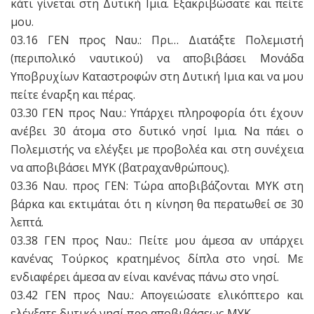
κάτι γίνεται στη Δυτική Ιμια. Εξακριβώσατε και πείτε
μου.
03.16 ΓΕΝ προς Ναυ.: Πρι… Διατάξτε Πολεμιστή
(περιπολικό ναυτικού) να αποβιβάσει Μονάδα
Υποβρυχίων Καταστροφών στη Δυτική Ιμια και να μου
πείτε έναρξη και πέρας.
03.30 ΓΕΝ προς Ναυ.: Υπάρχει πληροφορία ότι έχουν
ανέβει 30 άτομα στο δυτικό νησί Ιμια. Να πάει ο
Πολεμιστής να ελέγξει με προβολέα και στη συνέχεια
να αποβιβάσει MYK (βατραχανθρώπους).
03.36 Ναυ. προς ΓΕΝ: Τώρα αποβιβάζονται MYK στη
βάρκα και εκτιμάται ότι η κίνηση θα περατωθεί σε 30
λεπτά.
03.38 ΓΕΝ προς Ναυ.: Πείτε μου άμεσα αν υπάρχει
κανένας Τούρκος κρατημένος δίπλα στο νησί. Με
ενδιαφέρει άμεσα αν είναι κανένας πάνω στο νησί.
03.42 ΓΕΝ προς Ναυ.: Απογειώσατε ελικόπτερο και
ελέγξατε δυτικό νησί προ αποβιβάσεως MYK.