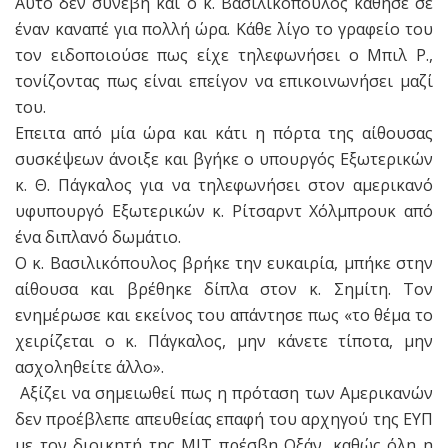
Αυτό δεν συνέβη και ο κ. Βασιλικόπουλος κάθησε σε
έναν καναπέ για πολλή ώρα. Κάθε λίγο το γραφείο του
τον ειδοποιούσε πως είχε τηλεφωνήσει ο Μπιλ P.,
τονίζοντας πως είναι επείγον να επικοινωνήσει μαζί
του.
Επειτα από μία ώρα και κάτι η πόρτα της αίθουσας
συσκέψεων άνοιξε και βγήκε ο υπουργός Εξωτερικών
κ. Θ. Πάγκαλος για να τηλεφωνήσει στον αμερικανό
υφυπουργό Εξωτερικών κ. Ρίτσαρντ Χόλμπρουκ από
ένα διπλανό δωμάτιο.
Ο κ. Βασιλικόπουλος βρήκε την ευκαιρία, μπήκε στην
αίθουσα και βρέθηκε δίπλα στον κ. Σημίτη. Τον
ενημέρωσε και εκείνος του απάντησε πως «το θέμα το
χειρίζεται ο κ. Πάγκαλος, μην κάνετε τίποτα, μην
ασχοληθείτε άλλο».
Αξίζει να σημειωθεί πως η πρόταση των Αμερικανών
δεν προέβλεπε απευθείας επαφή του αρχηγού της ΕΥΠ
με τον διοικητή της MIT πρέσβη Οξάν, καθώς όλη η