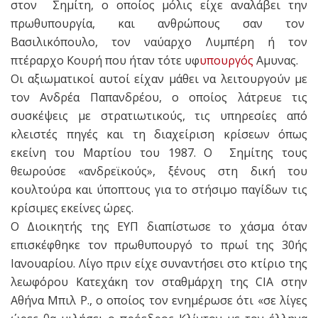
στον Σημίτη, ο οποίος μόλις είχε αναλάβει την
πρωθυπουργία, και ανθρώπους σαν τον
Βασιλικόπουλο, τον ναύαρχο Λυμπέρη ή τον
πτέραρχο Κουρή που ήταν τότε υφ
υπουργός
Αμυνας.
Οι αξιωματικοί αυτοί είχαν μάθει να λειτουργούν με
τον Ανδρέα Παπανδρέου, ο οποίος λάτρευε τις
συσκέψεις με στρατιωτικούς, τις υπηρεσίες από
κλειστές πηγές και τη διαχείριση κρίσεων όπως
εκείνη του Μαρτίου του 1987. Ο Σημίτης τους
θεωρούσε «ανδρεϊκούς», ξένους στη δική του
κουλτούρα και ύποπτους για το στήσιμο παγίδων τις
κρίσιμες εκείνες ώρες.
Ο Διοικητής της ΕΥΠ διαπίστωσε το χάσμα όταν
επισκέφθηκε τον πρωθυπουργό το πρωί της 30ής
Ιανουαρίου. Λίγο πριν είχε συναντήσει στο κτίριο της
λεωφόρου Κατεχάκη τον σταθμάρχη της CIA στην
Αθήνα Μπιλ P., ο οποίος τον ενημέρωσε ότι «σε λίγες