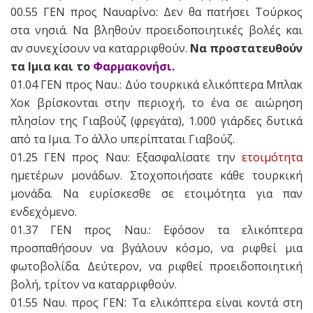
00.55 ΓΕΝ προς Ναυαρίνο: Δεν θα πατήσει Τούρκος
στα νησιά. Να βληθούν προειδοποιητικές βολές και
αν συνεχίσουν να καταρριφθούν.
Να προστατευθούν
τα Ιμια και το
Φαρμακονήσι.
01.04 ΓΕΝ προς Ναυ.: Δύο τουρκικά ελικόπτερα Μπλακ
Χοκ βρίσκονται στην περιοχή, το ένα σε αιώρηση
πλησίον της Γιαβούζ (φρεγάτα), 1.000 γιάρδες δυτικά
από τα Ιμια. Το άλλο υπερίπταται Γιαβούζ.
01.25 ΓΕΝ προς Ναυ: Εξασφαλίσατε την
ετοιμότητα
ημετέρων μονάδων. Στοχοποιήσατε κάθε τουρκική
μονάδα. Να ευρίσκεσθε σε ετοιμότητα για παν
ενδεχόμενο.
01.37 ΓΕΝ προς Ναυ.: Εφόσον τα ελικόπτερα
προσπαθήσουν να βγάλουν κόσμο, να ριφθεί μια
φωτοβολίδα. Δεύτερον, να ριφθεί προειδοποιητική
βολή, τρίτον να καταρριφθούν.
01.55 Ναυ. προς ΓΕΝ: Τα ελικόπτερα είναι κοντά στη