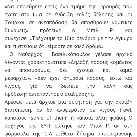
«Να αποσύρετε εσείς ένα τμήμα της φρουράς που
έχετε στα Ιμια σε ένδειξη καλής θέλησης και οι
Τούρκοι σε ανταπόδοση θα αποσύρουν ναυτικές
δυνάμεις» πρότεινε ο Μπιλ P. και
συνέχισε: «Τρέχουμε το ίδιο σενάριο με την Αγκυρα
και πιστεύομε ότι είμαστε σε καλό δρόμο».
Ο Ναύαρχος Βασιλικόπουλος γέλασε αρχικά
λέγοντας χαρακτηριστικά: «Δηλαδή πόσους κομάντος
να αποσύρουμε, δεν έχουμε και καμιά
μεραρχία;». «Δεν έχει σημασία πόσους, έστω και
λίγους, για να δείξετε την καλή σας
πρόθεση» ανταπάντησε ο σταθμάρχης.
Αμέσως μετά άρχισε μια συζήτηση για την ακριβή
διατύπωση, αν θα αναφερόταν σε λίγους (few),
κάποιους (some of them) ή κάποια άλλη φράση. Ο
αρχηγός της ΕΥΠ ρώτησε τον Μπιλ P. αν στη
φόρμουλα της CIA ετίθετο ζήτημα απομάκρυνσης