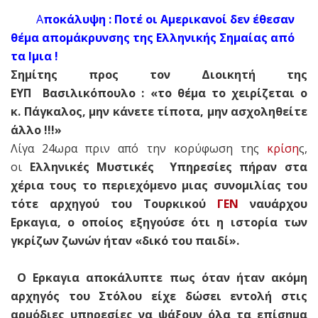
Α
ποκάλυψη : Ποτέ οι Αμερικανοί δεν έθεσαν
θέμα απομάκρυνσης της Ελληνικής Σημαίας από
τα Ιμια !
Σημίτης προς τον Διοικητή της
ΕΥΠ Βασιλικόπουλο : «το θέμα το χειρίζεται ο
κ. Πάγκαλος, μην κάνετε τίποτα, μην ασχοληθείτε
άλλο !!!»
Λίγα 24ωρα πριν από την κορύφωση της
κρίση
ς,
οι
Ελληνικές Μυστικές Υπηρεσίες πήραν στα
χέρια τους το περιεχόμενο μιας συνομιλίας του
τότε αρχηγού του Τουρκικού
ΓΕΝ
ναυάρχου
Ερκαγια, ο οποίος εξηγούσε ότι η ιστορία των
γκρίζων ζωνών ήταν «δικό του παιδί».
Ο Ερκαγια αποκάλυπτε πως όταν ήταν ακόμη
αρχηγός του Στόλου είχε δώσει εντολή στις
αρμόδιες υπηρεσίες να ψάξουν όλα τα επίσημα