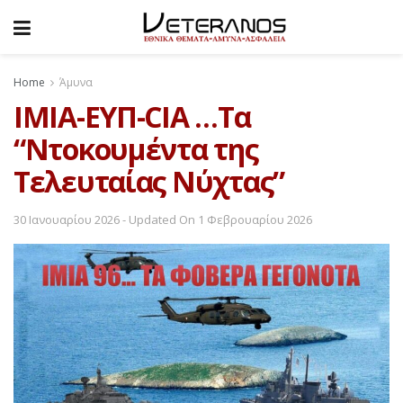
Home
Άμυνα
ΙΜΙΑ-ΕΥΠ-CIA …Tα
“Ντοκουμέντα της
Τελευταίας Νύχτας”
30 Ιανουαρίου 2026 - Updated On 1 Φεβρουαρίου 2026