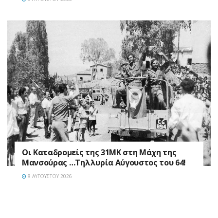
Οι Καταδρομείς της 31ΜΚ στη Mάχη της
Μανσούρας …Τηλλυρία Αύγουστος του 64!
8 ΑΥΓΟΎΣΤΟΥ 2026