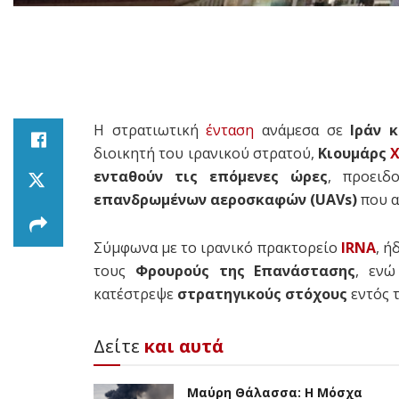
Η στρατιωτική
ένταση
ανάμεσα σε
Ιράν 
διοικητή του ιρανικού στρατού,
Κιουμάρς
Χ
ενταθούν τις επόμενες ώρες
, προειδ
επανδρωμένων αεροσκαφών (UAVs)
που α
Σύμφωνα με το ιρανικό πρακτορείο
IRNA
, ή
τους
Φρουρούς της Επανάστασης
, ενώ
κατέστρεψε
στρατηγικούς στόχους
εντός τ
Δείτε
και αυτά
Μαύρη Θάλασσα: Η Μόσχα