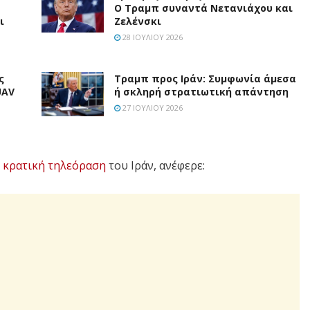
Ο Τραμπ συναντά Νετανιάχου και
ι
Ζελένσκι
28 ΙΟΥΛΊΟΥ 2026
ς
Τραμπ προς Ιράν: Συμφωνία άμεσα
UAV
ή σκληρή στρατιωτική απάντηση
27 ΙΟΥΛΊΟΥ 2026
ν
κρατική τηλεόραση
του Ιράν, ανέφερε: