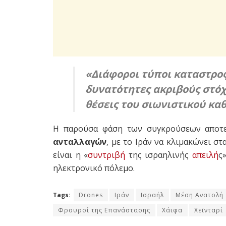
«Διάφοροι τύποι καταστρ
δυνατότητες ακριβούς στό
θέσεις του σιωνιστικού κα
Η παρούσα φάση των συγκρούσεων αποτ
ανταλλαγών
, με το Ιράν να κλιμακώνει στ
είναι η «
συντριβή
της ισραηλινής
απειλή
ς
ηλεκτρονικό πόλεμο.
Tags:
Drones
Ιράν
Ισραήλ
Μέση Ανατολή
Φρουροί της Επανάστασης
Χάιφα
Χεϊνταρί