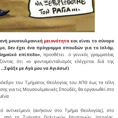
ηγενή μουσουλμανική
μειονότητα
και είναι το σύνορο
μο, δεν έχει ένα πρόγραμμα σπουδών για το Ισλάμ,
δημαϊκό επίπεδο»,
προσθέτει ο γενικός γραμματέας
ζοντας ότι «ο φονταμενταλισμός ελέγχεται διά της
ς …Σφάξε με Αγά μου να Αγιάσω!)
όεδρο του Τμήματος Θεολογίας του ΑΠΘ έως τα τέλη
σης για τις Μουσουλμανικές Σπουδές, θα οργανωθεί στο
μένα:
ό αντικείμενο (ανήκουν στο Τμήμα Θεολογίας), στο
ί από τα Τμήματα Πολιτικών Επιστημών, Ιστορίας,