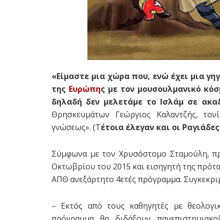
«Είμαστε μια χώρα που, ενώ έχει μια γ
της
Ευρώπη
ς με τον μουσουλμανικό κόσ
δηλαδή δεν μελετάμε το Ισλάμ σε ακα
Θρησκευμάτων Γεώργιος Καλαντζής, τονί
γνώσεως». (Τ
έτοια έλεγαν και οι Ραγιάδε
Σύμφωνα με τον Χρυσόστομο Σταμούλη, πρ
Οκτωβρίου του 2015 και εισηγητή της πρότα
ΑΠΘ ανεξάρτητο 4ετές πρόγραμμα. Συγκεκρι
– Εκτός από τους καθηγητές με θεολογικ
πρόγραμμα θα διδάξουν πανεπιστημιακο