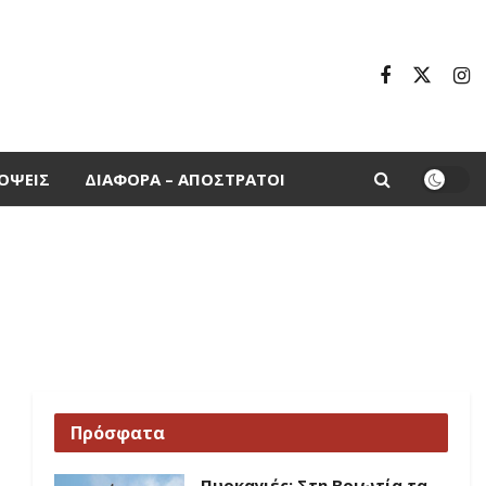
ΌΨΕΙΣ
ΔΙΆΦΟΡΑ – ΑΠΌΣΤΡΑΤΟΙ
Πρόσφατα
Πυρκαγιές: Στη Βοιωτία τα