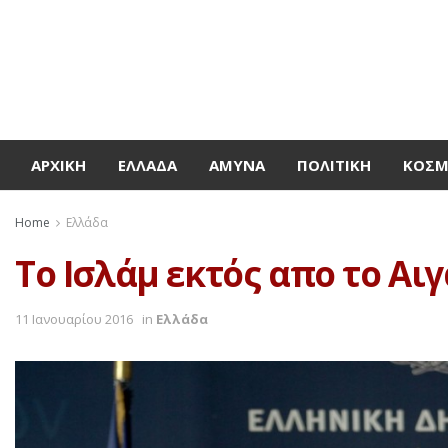
ΑΡΧΙΚΉ
ΕΛΛΆΔΑ
ΆΜΥΝΑ
ΠΟΛΙΤΙΚΉ
ΚΌΣ
Home
Ελλάδα
Το Ισλάμ εκτός απο το Αιγ
11 Ιανουαρίου 2016
in
Ελλάδα