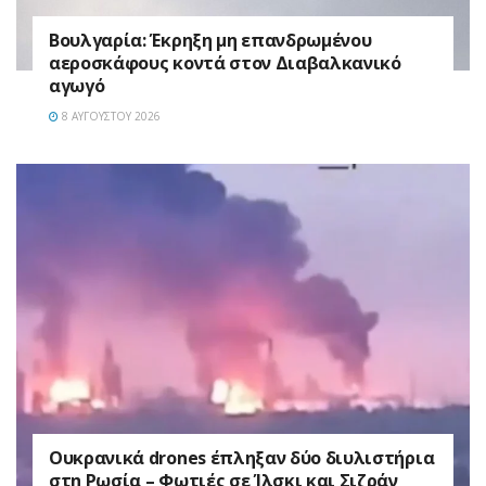
Βουλγαρία: Έκρηξη μη επανδρωμένου
αεροσκάφους κοντά στον Διαβαλκανικό
αγωγό
8 ΑΥΓΟΎΣΤΟΥ 2026
Ουκρανικά drones έπληξαν δύο διυλιστήρια
στη Ρωσία – Φωτιές σε Ίλσκι και Σιζράν