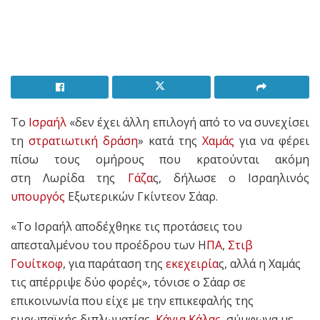
Το
Ισραήλ
«δεν έχει άλλη επιλογή από το να συνεχίσει
τη
στρατιωτική δράση
» κατά της
Χαμάς
για να φέρει
πίσω τους ομήρους που κρατούνται ακόμη
στη Λωρίδα της
Γάζα
ς, δήλωσε ο Ισραηλινός
υπουργός
Εξωτερικών Γκίντεον Σάαρ.
«Το Ισραήλ αποδέχθηκε τις προτάσεις του
απεσταλμένου του προέδρου των Η
ΠΑ
,
Στιβ
Γουίτκοφ
, για παράταση της
εκεχειρία
ς, αλλά η Χαμάς
τις απέρριψε δύο φορές», τόνισε ο Σάαρ σε
επικοινωνία που είχε με την επικεφαλής της
ευρωπαϊκής διπλωματίας,
Κάγια Κάλας
, σύμφωνα με