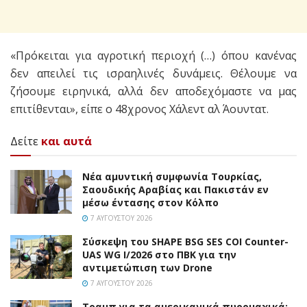
«Πρόκειται για αγροτική περιοχή (…) όπου κανένας
δεν απειλεί τις ισραηλινές δυνάμεις. Θέλουμε να
ζήσουμε ειρηνικά, αλλά δεν αποδεχόμαστε να μας
επιτίθενται», είπε ο 48χρονος Χάλεντ αλ Άουντατ.
Δείτε
και αυτά
Νέα αμυντική συμφωνία Τουρκίας,
Σαουδικής Αραβίας και Πακιστάν εν
μέσω έντασης στον Κόλπο
7 ΑΥΓΟΎΣΤΟΥ 2026
Σύσκεψη του SHAPE BSG SES COI Counter-
UAS WG I/2026 στο ΠΒΚ για την
αντιμετώπιση των Drone
7 ΑΥΓΟΎΣΤΟΥ 2026
Τραμπ για τα αμερικανικά πυρομαχικά: