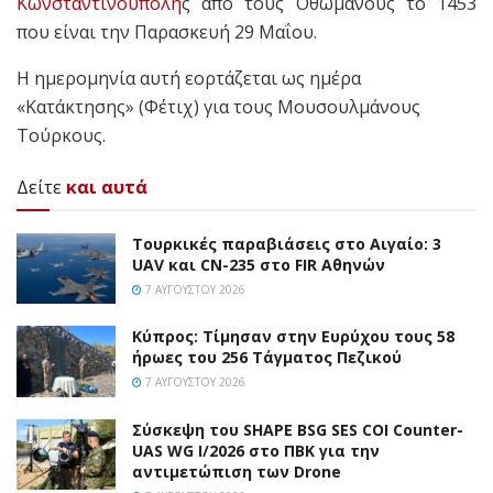
Κωνσταντινούπολη
ς από τους Οθωμανούς το 1453
που είναι την Παρασκευή 29 Μαΐου.
Η ημερομηνία αυτή εορτάζεται ως ημέρα
«Κατάκτησης» (Φέτιχ) για τους Μουσουλμάνους
Τούρκους.
Δείτε
και αυτά
Τουρκικές παραβιάσεις στο Αιγαίο: 3
UAV και CN-235 στο FIR Αθηνών
7 ΑΥΓΟΎΣΤΟΥ 2026
Κύπρος: Τίμησαν στην Ευρύχου τους 58
ήρωες του 256 Τάγματος Πεζικού
7 ΑΥΓΟΎΣΤΟΥ 2026
Σύσκεψη του SHAPE BSG SES COI Counter-
UAS WG I/2026 στο ΠΒΚ για την
αντιμετώπιση των Drone