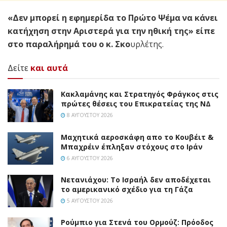
«Δεν μπορεί η εφημερίδα το Πρώτο Ψέμα να κάνει
κατήχηση στην Αριστερά για την ηθική της» είπε
στο παραλήρημά του ο κ. Σκο
υρλέτης.
Δείτε
και αυτά
Κακλαμάνης και Στρατηγός Φράγκος στις
πρώτες θέσεις του Επικρατείας της ΝΔ
8 ΑΥΓΟΎΣΤΟΥ 2026
Mαχητικά αεροσκάφη απο το Κουβέιτ &
Μπαχρέιν έπληξαν στόχους στο Ιράν
6 ΑΥΓΟΎΣΤΟΥ 2026
Νετανιάχου: Το Ισραήλ δεν αποδέχεται
το αμερικανικό σχέδιο για τη Γάζα
5 ΑΥΓΟΎΣΤΟΥ 2026
Ρούμπιο για Στενά του Ορμούζ: Πρόοδος