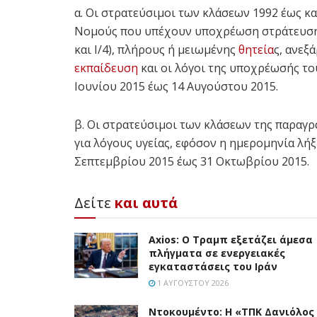
α. Οι στρατεύσιμοι των κλάσεων 1992 έως κα
Νομούς που υπέχουν υποχρέωση στράτευσης 
και Ι/4), πλήρους ή μειωμένης
θητεία
ς, ανεξ
εκπαίδευση
και οι λόγοι της υποχρέωσής το
Ιουνίου 2015 έως 14 Αυγούστου 2015.
β. Οι στρατεύσιμοι των κλάσεων της παραγ
για λόγους υγείας, εφόσον η ημερομηνία λή
Σεπτεμβρίου 2015 έως 31 Οκτωβρίου 2015.
Δείτε
και αυτά
Axios: Ο Τραμπ εξετάζει άμεσα
πλήγματα σε ενεργειακές
εγκαταστάσεις του Ιράν
1 ΑΥΓΟΎΣΤΟΥ 2026
Ντοκουμέντο: H «ΤΠΚ Δανιόλος