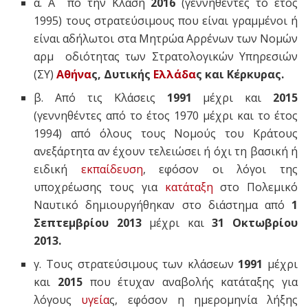
α. Α
πό την Κλάση
2016
(γεννηθέντες το έτος
1995) τους στρατεύσιμους που είναι γραμμένοι ή
είναι αδήλωτοι στα Μητρώα Αρρένων των Νομών
αρμ
οδιότητας των Στρατολογικών Υπηρεσιών
(ΣΥ)
Αθήνα
ς, Δυτικής
Ελλάδα
ς και Κέρκυρας.
β. Από τις Κλάσεις
1991
μέχρι και
2015
(γεννηθέντες από το έτος 1970 μέχρι και το έτος
1994) από όλους τους Νομούς του Κράτους
ανεξάρτητα αν έχουν τελειώσει ή όχι τη βασική ή
ειδική
εκπαίδευση
, εφόσον οι λόγοι της
υποχρέωσης τους για
κατάταξη
στο Πολεμικό
Ναυτικό δημιουργήθηκαν στο διάστημα από
1
Σεπτεμβρίου 2013
μέχρι και
31 Οκτωβρίου
2013.
γ. Τους στρατεύσιμους των κλάσεων
1991
μέχρι
και
2015
που έτυχαν αναβολής κατάταξης για
λόγους
υγεία
ς, εφόσον η ημερομηνία λήξης