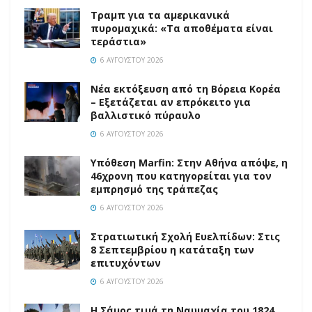
Τραμπ για τα αμερικανικά
πυρομαχικά: «Τα αποθέματα είναι
τεράστια»
6 ΑΥΓΟΎΣΤΟΥ 2026
Νέα εκτόξευση από τη Βόρεια Κορέα
– Εξετάζεται αν επρόκειτο για
βαλλιστικό πύραυλο
6 ΑΥΓΟΎΣΤΟΥ 2026
Υπόθεση Marfin: Στην Αθήνα απόψε, η
46χρονη που κατηγορείται για τον
εμπρησμό της τράπεζας
6 ΑΥΓΟΎΣΤΟΥ 2026
Στρατιωτική Σχολή Ευελπίδων: Στις
8 Σεπτεμβρίου η κατάταξη των
επιτυχόντων
6 ΑΥΓΟΎΣΤΟΥ 2026
Η Σάμος τιμά τη Ναυμαχία του 1824