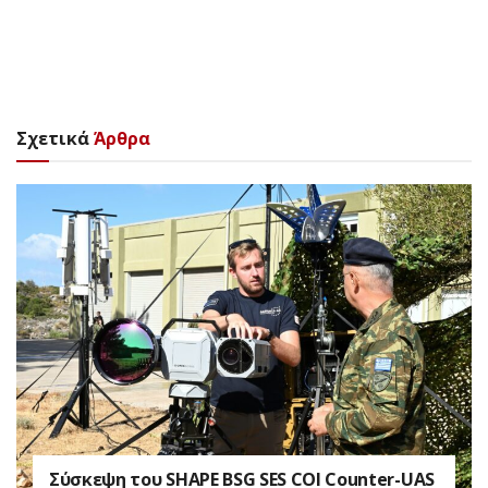
Σχετικά
Άρθρα
Σύσκεψη του SHAPE BSG SES COI Counter-UAS