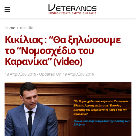
Home
minislide
Κικίλιας : “Θα ξηλώσουμε
το “Νομοσχέδιο του
Καρανίκα” (video)
18 Απριλίου 2019 - Updated On 19 Απριλίου 2019