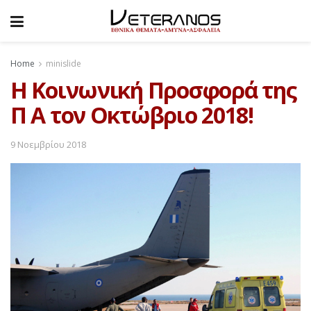
Home
minislide
Η Κοινωνική Προσφορά της
Π Α τον Οκτώβριο 2018!
9 Νοεμβρίου 2018