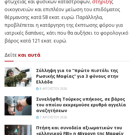
φτώχειας και φυσικών καταστροφών,
στήριξη
ς
οικογενειών και επιπλέον μείωση του επιδόματος
θέρμανσης κατά 58 εκατ. ευρώ. Παράλληλα,
προβλέπεται η κατάργηση της έκπτωσης φόρου για
ιατρικές δαπάνες, κάτι που θα αυξήσει το φορολογικό
βάρος κατά 121 εκατ. ευρώ.
Δείτε
και αυτά
Σύλληψη για το “πρώτο πιστόλι της
Ρωσικής Μαφίας” για 3 φόνους στην
Ελλάδα
8 ΑΥΓΟΎΣΤΟΥ 2026
Συνελήφθη Τούρκος υπήκοος, σε βάρος
του οποίου εκκρεμούσε ερυθρά αγγελία
αναζητήσεων
7 ΑΥΓΟΎΣΤΟΥ 2026
Πτήση και συνοδεία αξιωματικών του
«ελληνικού FBI» η 46χρονη της Μαρφίν