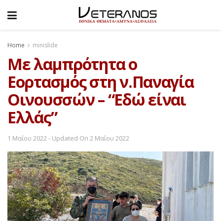
Home
minislide
Με λαμπρότητα ο
Εορτασμός στη ν.Παναγία
Οινουσσών – “Εδώ είναι
Ελλάς”
1 Μαΐου 2022 - Updated On 2 Μαΐου 2022