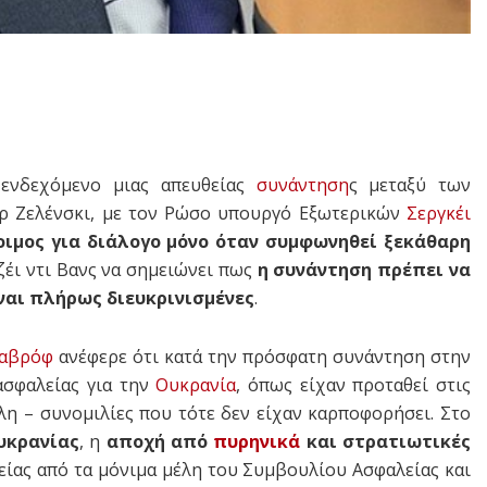
 ενδεχόμενο μιας απευθείας
συνάντηση
ς μεταξύ των
ιρ Ζελένσκι, με τον Ρώσο υπουργό Εξωτερικών
Σεργκέι
τοιμος για διάλογο μόνο όταν συμφωνηθεί ξεκάθαρη
ζέι ντι Βανς να σημειώνει πως
η συνάντηση πρέπει να
είναι πλήρως διευκρινισμένες
.
αβρόφ
ανέφερε ότι κατά την πρόσφατη συνάντηση στην
ασφαλείας για την
Ουκρανία
, όπως είχαν προταθεί στις
η – συνομιλίες που τότε δεν είχαν καρποφορήσει. Στο
υκρανίας
, η
αποχή από
πυρηνικά
και στρατιωτικές
λείας από τα μόνιμα μέλη του Συμβουλίου Ασφαλείας και