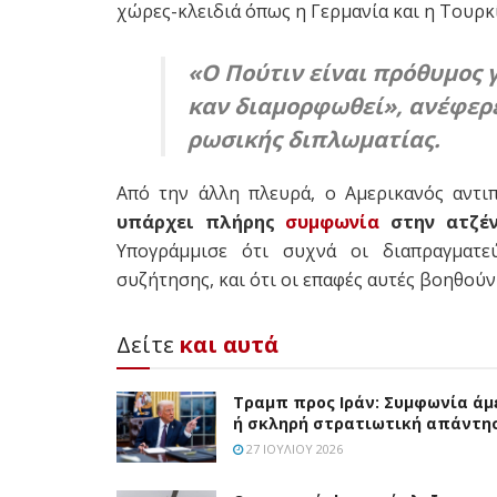
χώρες-κλειδιά όπως η Γερμανία και η Τουρκί
«Ο Πούτιν είναι πρόθυμος γ
καν διαμορφωθεί», ανέφερε
ρωσικής διπλωματίας.
Από την άλλη πλευρά, ο Αμερικανός αντι
υπάρχει πλήρης
συμφωνία
στην ατζέν
Υπογράμμισε ότι συχνά οι διαπραγματ
συζήτησης, και ότι οι επαφές αυτές βοηθούν
Δείτε
και αυτά
Τραμπ προς Ιράν: Συμφωνία άμ
ή σκληρή στρατιωτική απάντη
27 ΙΟΥΛΊΟΥ 2026