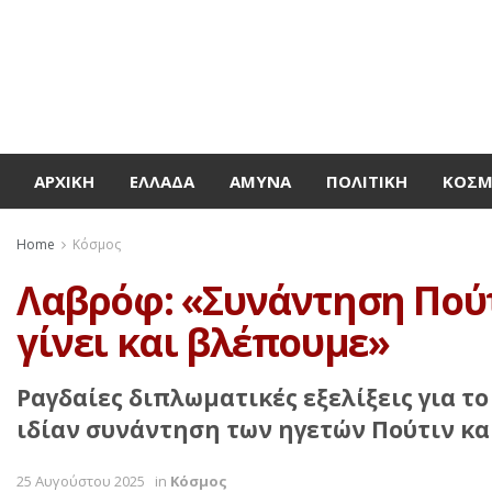
ΑΡΧΙΚΉ
ΕΛΛΆΔΑ
ΆΜΥΝΑ
ΠΟΛΙΤΙΚΉ
ΚΌΣ
Home
Κόσμος
Λαβρόφ: «Συνάντηση Πούτι
γίνει και βλέπουμε»
Ραγδαίες διπλωματικές εξελίξεις για το
ιδίαν συνάντηση των ηγετών Πούτιν και
25 Αυγούστου 2025
in
Κόσμος