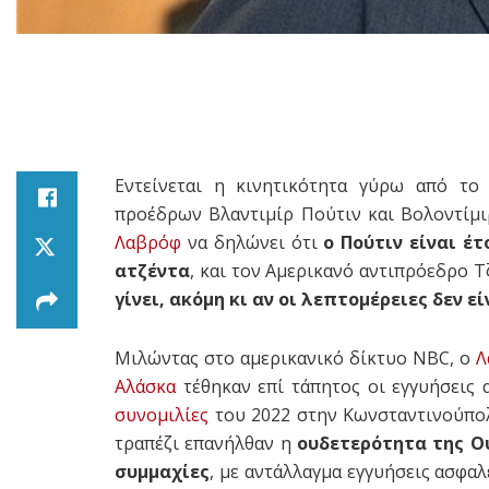
Εντείνεται η κινητικότητα γύρω από το
προέδρων Βλαντιμίρ Πούτιν και Βολοντίμ
Λαβρόφ
να δηλώνει ότι
ο Πούτιν είναι έ
ατζέντα
, και τον Αμερικανό αντιπρόεδρο Τ
γίνει, ακόμη κι αν οι λεπτομέρειες δεν 
Μιλώντας στο αμερικανικό δίκτυο NBC, ο
Λ
Αλάσκα
τέθηκαν επί τάπητος οι εγγυήσεις 
συνομιλίες
του 2022 στην Κωνσταντινούπολ
τραπέζι επανήλθαν η
ουδετερότητα της Ο
συμμαχίες
, με αντάλλαγμα εγγυήσεις ασφα