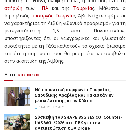
πρακτορείο
Nova
, αναφέρει πως η πρόταση έχει τη
στήριξη
των Η
ΠΑ
και της
Τουρκία
ς. Μάλιστα, ο
Ισραηλινός
υπουργός
Γεωργία
ς Άβι Ντίχτερ φέρεται
να χαρακτήρισε τη Λιβύη «ιδανικό προορισμό» για τη
μετεγκατάσταση 1,5 εκατ. Παλαιστινίων,
υποστηρίζοντας ότι οι γεωγραφικές και γλωσσικές
ομοιότητες με τη Γάζα καθιστούν το σχέδιο βιώσιμο
και ότι η παρουσία τους θα μπορούσε να συμβάλει
στην ανάπτυξη της Λιβύης.
Δείτε
και αυτά
Νέα αμυντική συμφωνία Τουρκίας,
Σαουδικής Αραβίας και Πακιστάν εν
μέσω έντασης στον Κόλπο
7 ΑΥΓΟΎΣΤΟΥ 2026
Σύσκεψη του SHAPE BSG SES COI Counter-
UAS WG I/2026 στο ΠΒΚ για την
αντιμετώπιση των Drone