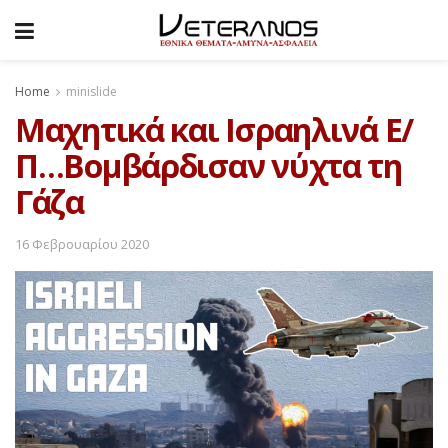
Home
minislide
Μαχητικά και Ισραηλινά Ε/
Π…Βομβάρδισαν νύχτα τη
Γάζα
16 Φεβρουαρίου 2020