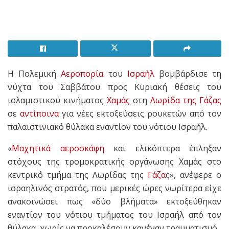
Η Πολεμική
Αεροπορία
του
Ισραήλ
βομβάρδισε τη
νύχτα του Σαββάτου προς Κυριακή θέσεις του
ισλαμιστικού κινήματος
Χαμάς
στη
Λωρίδα της Γάζας
σε
αντίποινα
για νέες εκτοξεύσεις ρουκετών από τον
παλαιστινιακό θύλακα εναντίον του νότιου Ισραήλ.
«
Μαχητικά
αεροσκάφη
και ελικόπτερα έπληξαν
στόχους της τρομοκρατικής οργάνωσης Χαμάς στο
κεντρικό τμήμα της Λωρίδας της
Γάζα
ς», ανέφερε ο
ισραηλινός στρατός, που μερικές ώρες νωρίτερα είχε
ανακοινώσει πως «δύο βλήματα» εκτοξεύθηκαν
εναντίον του νότιου τμήματος του Ισραήλ από τον
θύλακα, χωρίς να προκαλέσουν κανέναν τραυματισμό.