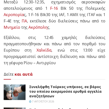
Mεταξύ 12:30-12:35, σχηματισμός αεροσκαφών
αποτελούμενος από 1
F-16
Blk 50 της Πολεμικής
Αεροπορία
ς, 1 F-16 Blk30 της IAF, 1 AMX της ITAF και 1
F-4E της
ΠΑ
, εκτέλεσε δύο διελεύσεις πάνω από το
Μνημείο
της
Ακρόπολη
ς.
Εξάλλου, στις 12:45 χαμηλές διελεύσεις
πραγματοποιήθηκαν και πάνω από τον πορθμό του
Ευρίπου στη
Χαλκίδα
, ενώ στις 13:00 είχε
προγραμματιστεί αντίστοιχη διέλευση και πάνω από
τη γέφυρα Ρίου – Αντιρρίου
Δείτε
και αυτά
Συνελήφθη Τούρκος υπήκοος, σε βάρος
του οποίου εκκρεμούσε ερυθρά αγγελία
αναζητήσεων
7 ΑΥΓΟΎΣΤΟΥ 2026