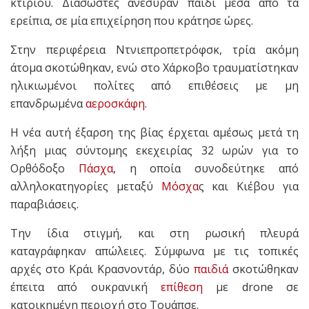
κτιρίου. Διασώστες ανέσυραν παιδί μέσα από τα
ερείπια, σε μία επιχείρηση που κράτησε ώρες.
Στην περιφέρεια Ντνιεπροπετρόφσκ, τρία ακόμη
άτομα σκοτώθηκαν, ενώ στο Χάρκοβο τραυματίστηκαν
ηλικιωμένοι πολίτες από επιθέσεις με μη
επανδρωμένα
αεροσκάφη
.
Η νέα αυτή έξαρση της βίας έρχεται αμέσως μετά τη
λήξη μιας σύντομης εκεχειρίας 32 ωρών για το
Ορθόδοξο
Πάσχα
, η οποία συνοδεύτηκε από
αλληλοκατηγορίες μεταξύ
Μόσχα
ς και Κιέβου για
παραβιάσεις.
Την ίδια στιγμή, και στη ρωσική πλευρά
καταγράφηκαν απώλειες. Σύμφωνα με τις τοπικές
αρχές στο Κράι Κρασνοντάρ, δύο
παιδιά
σκοτώθηκαν
έπειτα από ουκρανική
επίθεση
με drone σε
κατοικημένη περιοχή στο Τουάπσε.