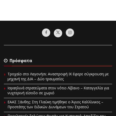
Πρόσφατα
Τροχαίο στο Λαγονήσι: Αναστροφή ΙΧ έφερε σύγκρουση με
μηχανή της ΔΙΑ – Δύο τραυματίες
Ισραηλινά στρατεύματα στον νότιο Λίβανο – Καταγγελία για
νυχτερινή είσοδο σε χωριό
EAAΣ Ξάνθης: Στη Γλαύκη τιμήθηκε ο Άγιος Καλλίνικος –
Προστάτης των Ειδικών Δυνάμεων του Στρατού
Προκλητικές δηλώσεις Φιντάν για Κυπριακό: Αποδίδει την