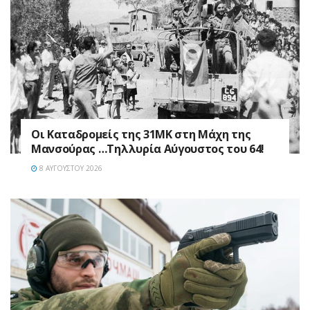
Οι Καταδρομείς της 31ΜΚ στη Mάχη της
Μανσούρας …Τηλλυρία Αύγουστος του 64!
8 ΑΥΓΟΎΣΤΟΥ 2026