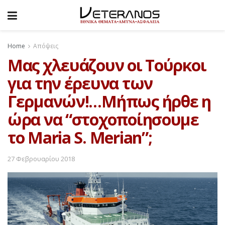
Home
Απόψεις
Mας χλευάζουν οι Τούρκοι
για την έρευνα των
Γερμανών!…Μήπως ήρθε η
ώρα να “στοχοποίησουμε
το Maria S. Merian”;
27 Φεβρουαρίου 2018