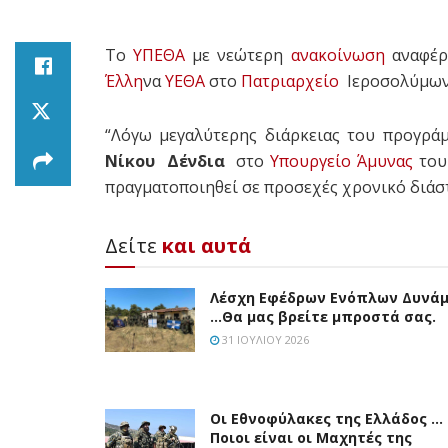
Το
ΥΠΕΘΑ
με νεώτερη
ανακοίνωση
αναφέρε
Έλλη
να
ΥΕΘΑ
στο
Πατριαρχείο
Ιεροσολύμω
“Λόγω μεγαλύτερης διάρκειας του προγρ
Νίκου Δένδια
στο
Υπουργείο Άμυνας
το
πραγματοποιηθεί σε προσεχές χρονικό διάσ
Δείτε
και αυτά
Λέσχη Εφέδρων Ενόπλων Δυνά
…Θα μας βρείτε μπροστά σας.
31 ΙΟΥΛΊΟΥ 2026
Οι Εθνοφύλακες της Ελλάδος …
Ποιοι είναι οι Μαχητές της