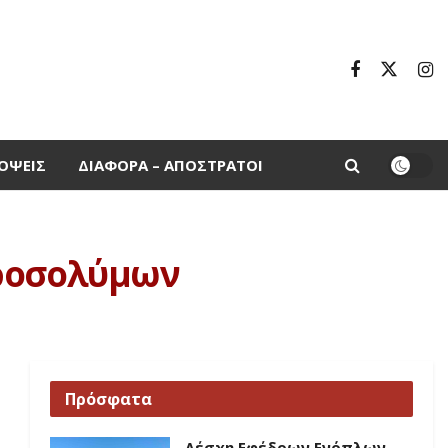
ΌΨΕΙΣ
ΔΙΆΦΟΡΑ – ΑΠΌΣΤΡΑΤΟΙ
εροσολύμων
Πρόσφατα
Λέσχη Εφέδρων Ενόπλων