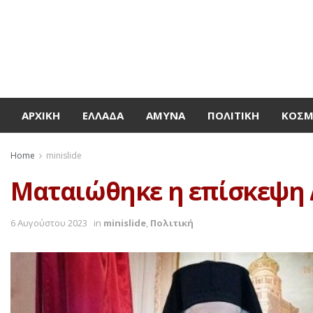
ΑΡΧΙΚΉ
ΕΛΛΆΔΑ
ΆΜΥΝΑ
ΠΟΛΙΤΙΚΉ
ΚΌΣ
Home
minislide
Ματαιώθηκε η επίσκεψη 
6 Αυγούστου 2023
in
minislide
,
Πολιτική