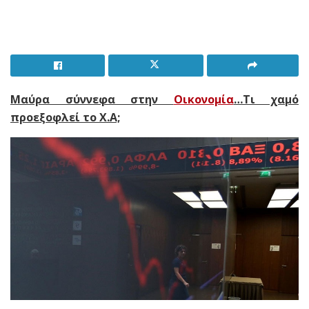
Μαύρα σύννεφα στην
Οικονομία
…Τι χαμό
προεξοφλεί το Χ.Α;