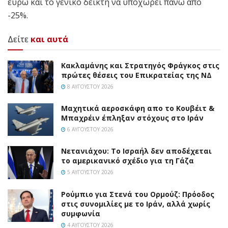
ευρώ και το γενικό δείκτη να υποχωρεί πάνω από
-25%.
Δείτε
και αυτά
Κακλαμάνης και Στρατηγός Φράγκος στις
πρώτες θέσεις του Επικρατείας της ΝΔ
8 ΑΥΓΟΎΣΤΟΥ 2026
Mαχητικά αεροσκάφη απο το Κουβέιτ &
Μπαχρέιν έπληξαν στόχους στο Ιράν
6 ΑΥΓΟΎΣΤΟΥ 2026
Νετανιάχου: Το Ισραήλ δεν αποδέχεται
το αμερικανικό σχέδιο για τη Γάζα
5 ΑΥΓΟΎΣΤΟΥ 2026
Ρούμπιο για Στενά του Ορμούζ: Πρόοδος
στις συνομιλίες με το Ιράν, αλλά χωρίς
συμφωνία
4 ΑΥΓΟΎΣΤΟΥ 2026