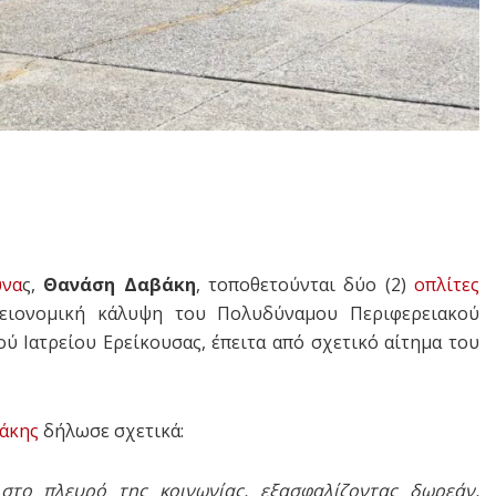
υνα
ς,
Θανάση Δαβάκη
, τοποθετούνται δύο (2)
οπλίτες
υγειονομική κάλυψη του Πολυδύναμου Περιφερειακού
ύ Ιατρείου Ερείκουσας, έπειτα από σχετικό αίτημα του
άκης
δήλωσε σχετικά:
στο πλευρό της κοινωνίας, εξασφαλίζοντας δωρεάν,