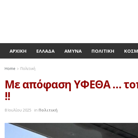
ΑΡΧΙΚΉ
ΕΛΛΆΔΑ
ΆΜΥΝΑ
ΠΟΛΙΤΙΚΉ
ΚΌΣ
Home
Πολιτική
Με απόφαση ΥΦΕΘΑ … τοπο
!!
8 Ιουλίου 2025
in
Πολιτική