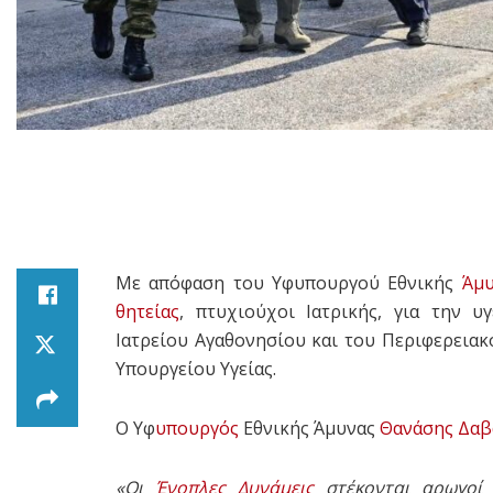
Με απόφαση του Υφυπουργού Εθνικής
Άμ
θητείας
, πτυχιούχοι Ιατρικής, για την 
Ιατρείου Αγαθονησίου και του Περιφερειακο
Υπουργείου Υγείας.
O Υφ
υπουργός
Εθνικής Άμυνας
Θανάσης Δαβ
«
Οι
Ένοπλες Δυνάμεις
στέκονται αρωγοί 