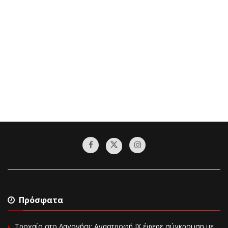
Πρόσφατα
Τροχαίο στο Λαγονήσι: Αναστροφή ΙΧ έφερε σύγκρουση με