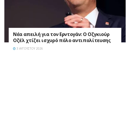
Νέα απειλή για τον Ερντογάν: Ο Οζγκιούρ
Οζέλ χτίζει ισχυρό πόλο αντιπολίτευσης
3 ΑΥΓΟΎΣΤΟΥ 2026