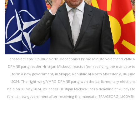
epaselect epa11393062 North Macedonia's Prime Minister-elect and VMRO-
DPMNE party leader Hristijan Mickoski reacts after receiving the mandate to
form a new government, in Skopje, Republic of North Macedonia, 06 June
2024. The right-wing VMRO-DPMNE party won the parliamentary elections
held on 08 May 2024. Its leader Hristijan Mickoski has a deadline of 20 days to
form a new government after receiving the mandate. EPA/GEORGI LICOVSKI