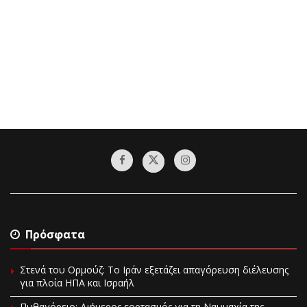
Πρόσφατα
Στενά του Ορμούζ: Το Ιράν εξετάζει απαγόρευση διέλευσης
για πλοία ΗΠΑ και Ισραήλ
Πυθαγόρειο: Διήμερος εορτασμός για τη Ναυμαχία της