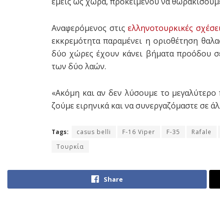
εμείς ως χώρα, προκειμένου να θωρακίσουμε
Αναφερόμενος στις
ελληνοτουρκικές σχέσε
εκκρεμότητα παραμένει η οριοθέτηση θαλα
δύο χώρες έχουν κάνει βήματα προόδου σ
των δύο λαών.
«Ακόμη και αν δεν λύσουμε το μεγαλύτερο 
ζούμε ειρηνικά και να συνεργαζόμαστε σε άλ
Tags:
casus belli
F-16 Viper
F-35
Rafale
Τουρκία
Share