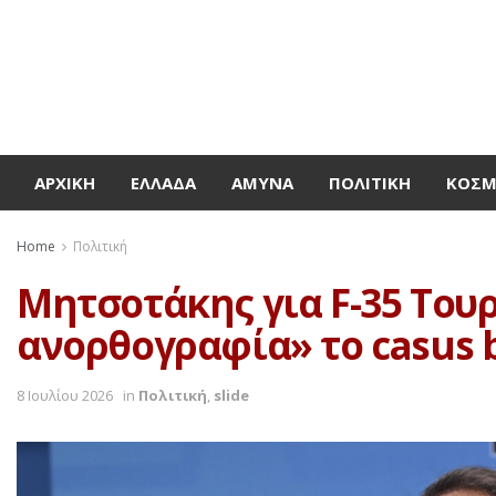
ΑΡΧΙΚΉ
ΕΛΛΆΔΑ
ΆΜΥΝΑ
ΠΟΛΙΤΙΚΉ
ΚΌΣ
Home
Πολιτική
Μητσοτάκης για F-35 Τουρ
ανορθογραφία» το casus b
8 Ιουλίου 2026
in
Πολιτική
,
slide