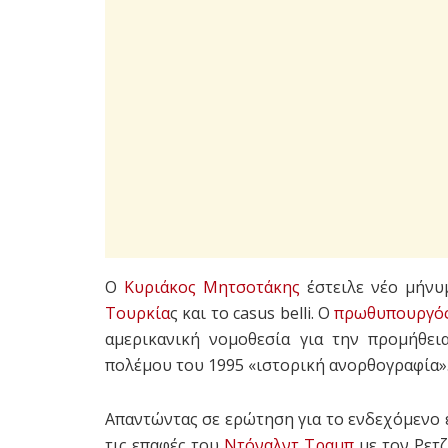
Ο
Κυριάκος Μητσοτάκης
έστειλε νέο μήνυ
Τουρκία
ς και το casus belli. Ο
πρωθυπουργό
αμερικανική νομοθεσία για την προμήθει
πολέμου του 1995 «ιστορική ανορθογραφία»
Απαντώντας σε ερώτηση για το ενδεχόμενο 
τις επαφές του
Ντόναλντ Τραμπ
με τον Ρετζ