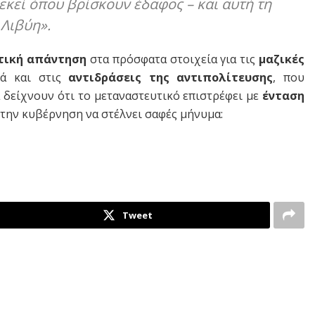
εκεί όπου βρίσκουν έδαφος – και αυτή τη
 Λιβύη».
τική απάντηση
στα πρόσφατα στοιχεία για τις
μαζικές
λά και στις
αντιδράσεις της αντιπολίτευσης
, που
 δείχνουν ότι το μεταναστευτικό επιστρέφει με
ένταση
ε την κυβέρνηση να στέλνει σαφές μήνυμα:
Tweet