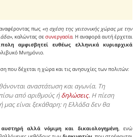
 αναφέροντας πως
«η σχέση της γειτονικής χώρας με την
λάδα»
, καλώντας σε
συνεργασία
. Η αναφορά αυτή έρχεται
ίπολη αμφισβητεί ευθέως ελληνικά κυριαρχικά
ολιβυκό Μνημόνιο.
ση που δέχεται η χώρα και τις ανησυχίες των πολιτών:
σθάνονται αναστάτωση και αγωνία. Τη
 πίσω από αριθμούς ή
δηλώσεις
. Η πίεση
ή μας είναι ξεκάθαρη: η Ελλάδα δεν θα
ς
αυστηρή αλλά νόμιμη και δικαιολογημένη
, ενώ
ταβαλλόμενες μεθόδους των
διακινητών
, που στρέφονται