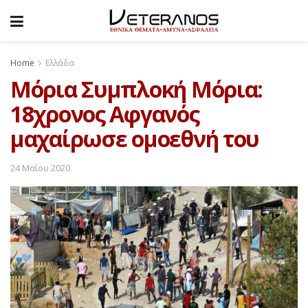
Home
Ελλάδα
Μόρια Συμπλοκή Μόρια:
18χρονος Αφγανός
μαχαίρωσε ομοεθνή του
24 Μαΐου 2020