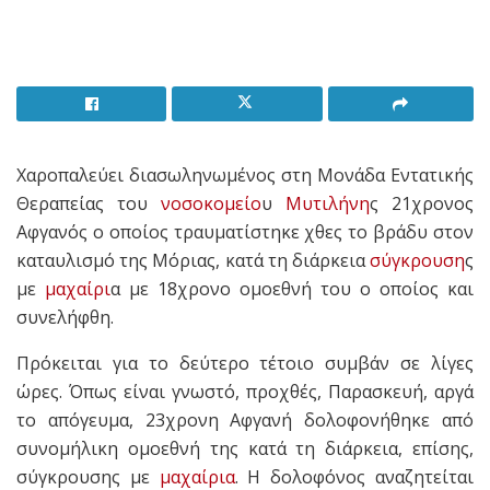
Χαροπαλεύει διασωληνωμένος στη Μονάδα Εντατικής
Θεραπείας του
νοσοκομείο
υ
Μυτιλήνη
ς 21χρονος
Αφγανός ο οποίος τραυματίστηκε χθες το βράδυ στον
καταυλισμό της Μόριας, κατά τη διάρκεια
σύγκρουση
ς
με
μαχαίρι
α με 18χρονο ομοεθνή του ο οποίος και
συνελήφθη.
Πρόκειται για το δεύτερο τέτοιο συμβάν σε λίγες
ώρες. Όπως είναι γνωστό, προχθές, Παρασκευή, αργά
το απόγευμα, 23χρονη Αφγανή δολοφονήθηκε από
συνομήλικη ομοεθνή της κατά τη διάρκεια, επίσης,
σύγκρουσης με
μαχαίρια
. Η δολοφόνος αναζητείται