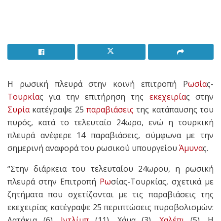
Η ρωσική πλευρά στην κοινή επιτροπή Ρ
ωσία
ς-
Τουρκία
ς για την επιτήρηση της
εκεχειρία
ς στην
Συρία
κατέγραψε 25
παραβιάσεις
της κατάπαυσης του
πυρός, κατά το τελευταίο 24ωρο, ενώ η τουρκική
πλευρά ανέφερε 14 παραβιάσεις, σύμφωνα με την
σημερινή αναφορά του ρωσικού υπουργείου
Άμυνα
ς.
“Στην διάρκεια του τελευταίου 24ωρου, η ρωσική
πλευρά στην Επιτροπή
Ρω
σίας-Τουρκίας, σχετικά με
ζητήματα που σχετίζονται με τις παραβιάσεις της
εκεχειρίας κατέγραψε 25 περιπτώσεις πυροβολισμών:
Λατάκια (6),
Ιντλίμπ
(11), Χάμα (3),
Χαλέπι
(5). Η