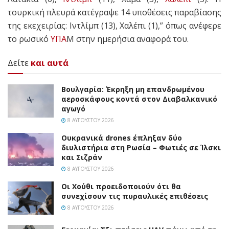
τουρκική πλευρά κατέγραψε 14 υποθέσεις παραβίασης
της εκεχειρίας: Ιντλίμπ (13), Χαλέπι (1),” όπως ανέφερε
το ρωσικό
ΥΠΑ
Μ στην ημερήσια αναφορά του.
Δείτε
και αυτά
Βουλγαρία: Έκρηξη μη επανδρωμένου
αεροσκάφους κοντά στον Διαβαλκανικό
αγωγό
8 ΑΥΓΟΎΣΤΟΥ 2026
Ουκρανικά drones έπληξαν δύο
διυλιστήρια στη Ρωσία – Φωτιές σε Ίλσκι
και Σιζράν
8 ΑΥΓΟΎΣΤΟΥ 2026
Οι Χούθι προειδοποιούν ότι θα
συνεχίσουν τις πυραυλικές επιθέσεις
8 ΑΥΓΟΎΣΤΟΥ 2026