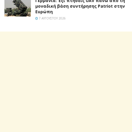
Γερμανία: Έξι πτήσεις UAV πάνω από τη
μοναδική βάση συντήρησης Patriot στην
Ευρώπη
7 ΑΥΓΟΎΣΤΟΥ 2026